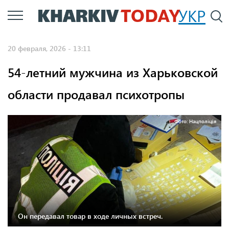
Перейти
УКР
По
к
основному
20 февраля, 2026 - 13:11
содержанию
54-летний мужчина из Харьковской
области продавал психотропы
Фото: Нацполіція
Он передавал товар в ходе личных встреч.