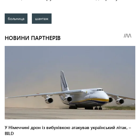
больница
шантаж