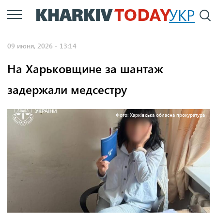
Перейти
УКР
По
к
основному
09 июня, 2026 - 13:14
содержанию
На Харьковщине за шантаж
задержали медсестру
Фото: Харківська обласна прокуратура