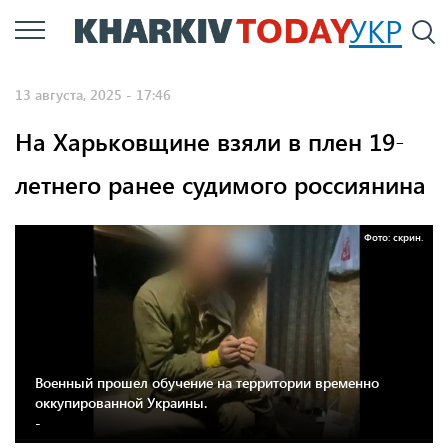
Перейти
УКР
По
к
основному
13 августа, 2025 - 17:46
содержанию
На Харьковщине взяли в плен 19-
летнего ранее судимого россиянина
Фото: скрин.
Военный прошел обучение на территории временно
оккупированной Украины.
-