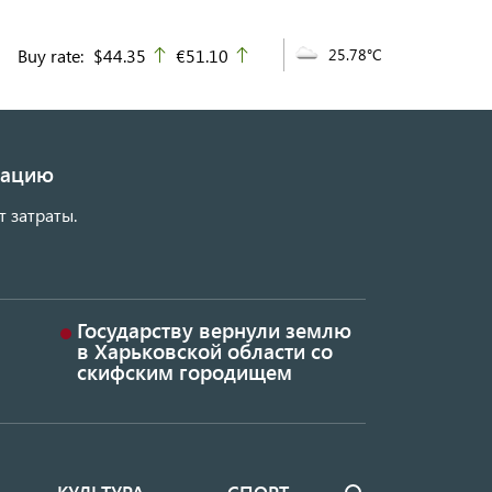
Buy rate:
$44.35
€51.10
25.78°C
up
up
изацию
т затраты.
Государству вернули землю
в Харьковской области со
скифским городищем