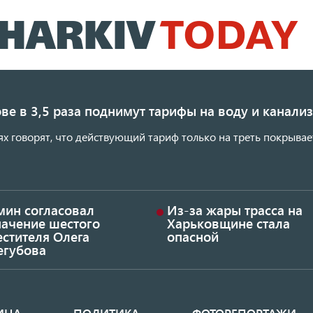
Перейти
к
основному
содержанию
ве в 3,5 раза поднимут тарифы на воду и канал
ях говорят, что действующий тариф только на треть покрывае
мин согласовал
Из-за жары трасса на
начение шестого
Харьковщине стала
стителя Олега
опасной
егубова