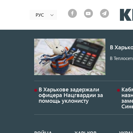
РУС
В Харько
В Теплосет
В Харькове задержали
Каб
офицера Нацгвардии за
наз
помощь уклонисту
заме
Син