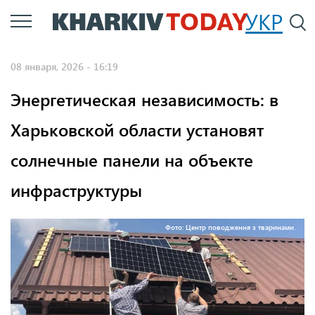
Перейти
УКР
По
к
основному
08 января, 2026 - 16:19
содержанию
Энергетическая независимость: в
Харьковской области установят
солнечные панели на объекте
инфраструктуры
Фото: Центр поводження з тваринами.