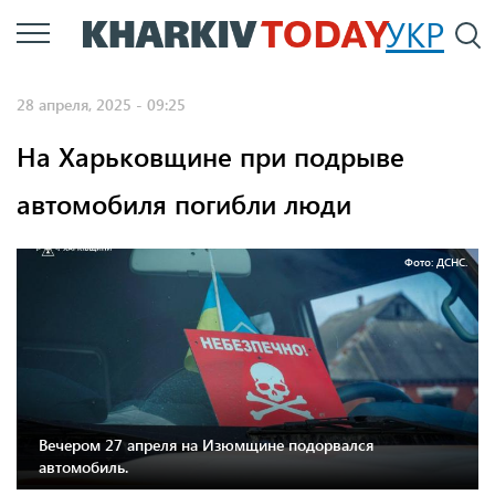
Перейти
УКР
По
к
основному
28 апреля, 2025 - 09:25
содержанию
На Харьковщине при подрыве
автомобиля погибли люди
Фото: ДСНС.
Вечером 27 апреля на Изюмщине подорвался
автомобиль.