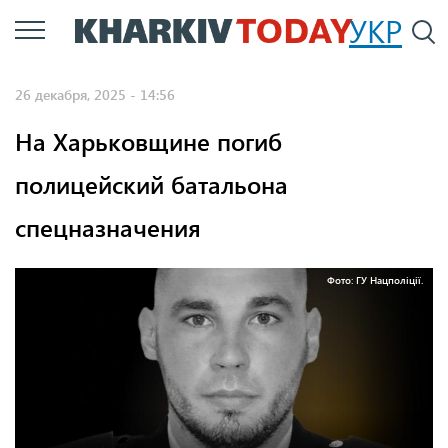
Перейти
УКР
По
к
основному
26 декабря, 2025 - 14:56
содержанию
На Харьковщине погиб
полицейский батальона
спецназначения
Фото: ГУ Нацполіції.