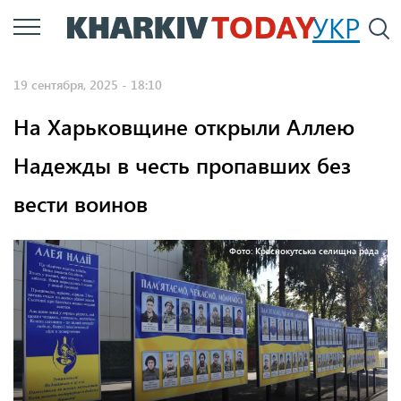
Перейти
УКР
По
к
основному
19 сентября, 2025 - 18:10
содержанию
На Харьковщине открыли Аллею
Надежды в честь пропавших без
вести воинов
Фото: Краснокутська селищна рада