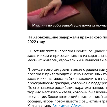
Мужчина по собственной воле помогал оккупан
На Харьковщине задержали вражеского по
2022 году.
31-летний житель поселка Пролесное (ранее 
захватчикам и присоединился к их карательн
местных жителей, угрожали им и вычисляли в
"Прежде всего фигурант вместе с рашистами 
поселка и прилегающих к нему населенных пу
захватчики пытались найти и заключить в тю
проукраинских граждан, которые не поддерж
По его наводке российские каратели нашли, 
тюрьму местного жителя, который был военн
оккупации. Также вражеский приспешник "нав
соседей, чтобы потом вместе с рашистами гр
Харьковщины
Владислав Абдула
.