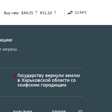
Buy rate:
$44.35
€51.10
22.44°C
up
up
изацию
т затраты.
Государству вернули землю
в Харьковской области со
скифским городищем