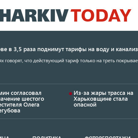
Перейти
к
основному
содержанию
ве в 3,5 раза поднимут тарифы на воду и канал
ях говорят, что действующий тариф только на треть покрывае
мин согласовал
Из-за жары трасса на
начение шестого
Харьковщине стала
стителя Олега
опасной
егубова