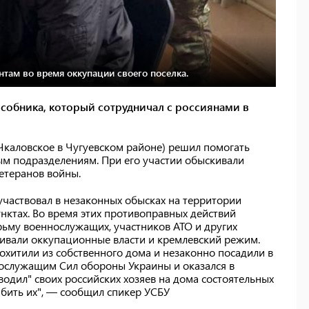
там во время оккупации своего поселка.
собника, который сотрудничал с россиянами в
Чкаловское в Чугуевском районе) решил помогать
ым подразделениям. При его участии обыскивали
етеранов войны.
участвовал в незаконных обысках на территории
нктах. Во время этих противоправных действий
рьму военнослужащих, участников АТО и других
ивали оккупационные власти и кремлевский режим.
похитили из собственного дома и незаконно посадили в
ослужащим Сил обороны Украины и оказался в
одил" своих российских хозяев на дома состоятельных
абить их", — сообщил спикер УСБУ