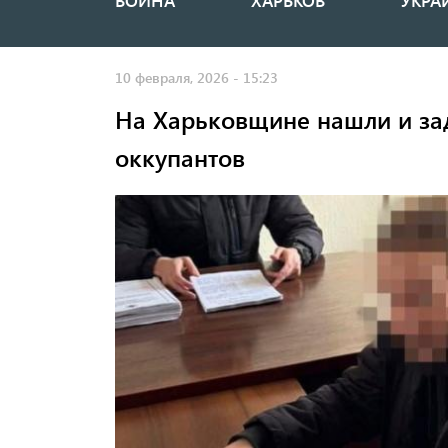
ВОЙНА
ХАРЬКОВ
УКРА
Основная
навигация
10 февраля, 2026 - 15:23
На Харьковщине нашли и за
оккупантов