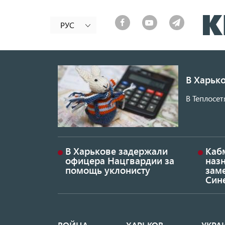
РУС
В Харько
В Теплосет
В Харькове задержали
Каб
офицера Нацгвардии за
наз
помощь уклонисту
заме
Син