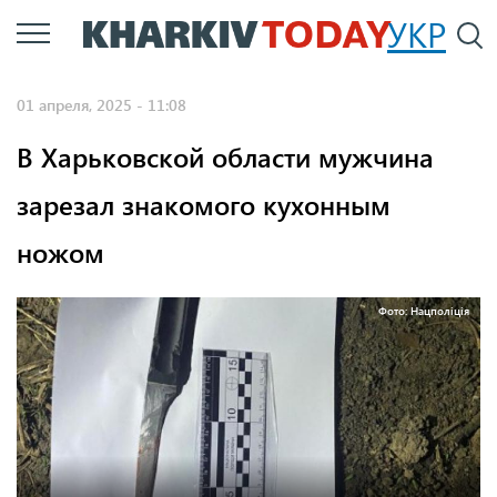
Перейти
УКР
По
к
основному
01 апреля, 2025 - 11:08
содержанию
В Харьковской области мужчина
зарезал знакомого кухонным
ножом
Фото: Нацполіція