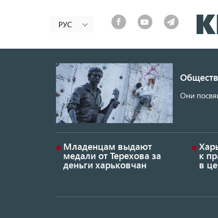
РУС
Обществ
Они посвя
Младенцам выдают
Хар
медали от Терехова за
к пр
деньги харьковчан
в це