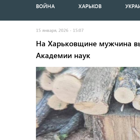
ВОЙНА
ХАРЬКОВ
УКРА
Основная
навигация
15 января, 2026 - 15:07
На Харьковщине мужчина вы
Академии наук