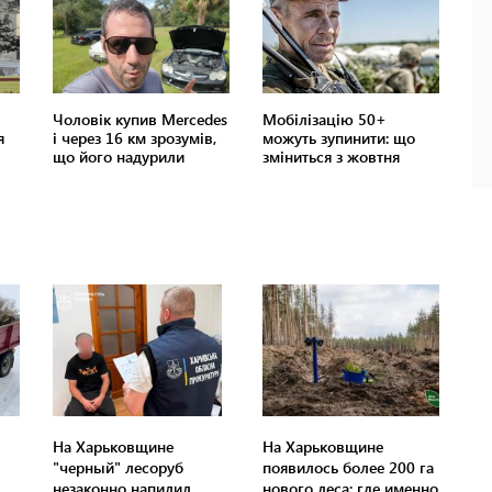
На Харьковщине
На Харьковщине
"черный" лесоруб
появилось более 200 га
незаконно напилил
нового леса: где именно