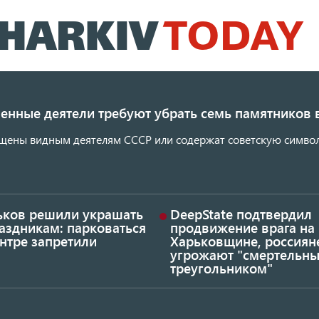
Перейти
к
основному
содержанию
енные деятели требуют убрать семь памятников 
щены видным деятелям СССР или содержат советскую символ
ьков решили украшать
DeepState подтвердил
аздникам: парковаться
продвижение врага на
нтре запретили
Харьковщине, россиян
угрожают "смертельн
треугольником"