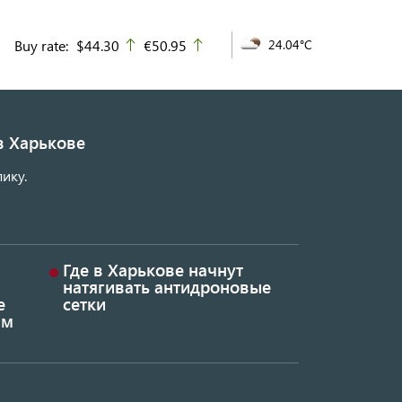
Buy rate:
$44.30
€50.95
24.04°C
up
up
в Харькове
ику.
Где в Харькове начнут
натягивать антидроновые
е
сетки
ым