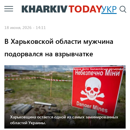
Перейти
УКР
По
к
основному
18 июня, 2026 - 14:11
содержанию
В Харьковской области мужчина
подорвался на взрывчатке
Ілюстративне фото: Балаклійська міськрада
Харьковщина остается одной из самых заминированных
областей Украины.