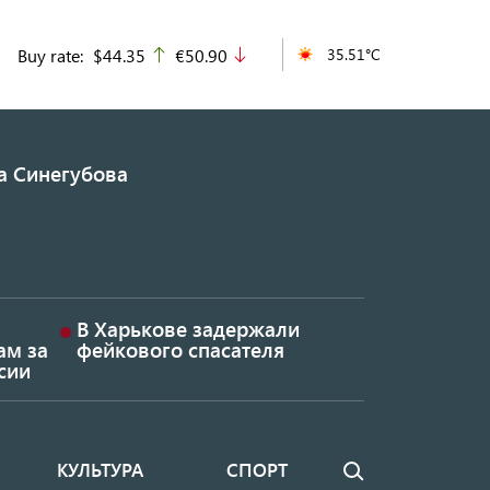
Buy rate:
$44.35
€50.90
35.51°C
up
down
а Синегубова
В Харькове задержали
ам за
фейкового спасателя
сии
КУЛЬТУРА
СПОРТ
Поиск