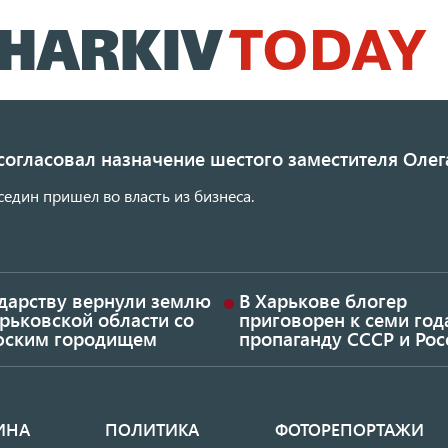
Перейти
к
основному
содержанию
согласовал назначение шестого заместителя Олег
един пришел во власть из бизнеса.
ударству вернули землю
В Харькове блогер
рьковской области со
приговорен к семи год
фским городищем
пропаганду СССР и Рос
ИНА
ПОЛИТИКА
ФОТОРЕПОРТАЖИ