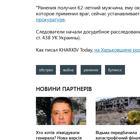
"Ранения получил 62-летний мужчина, ему ок
которое применил враг, сейчас устанавливае
прокуратуре
.
Следователи начали досудебное расследовани
ст. 438 УК Украины).
Как писал KHARKIV Today,
на Харьковщине ро
обстрел
война
ранение
Купянск