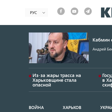
РУС
Кабмин 
Андрей Бес
Из-за жары трасса на
Гос
Харьковщине стала
в Ха
опасной
ски
ВОЙНА
ХАРЬКОВ
УКРА
Основная