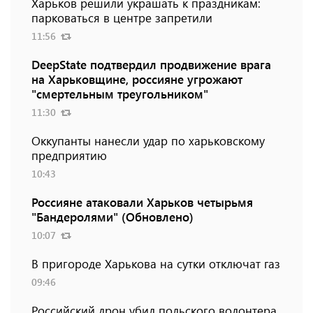
Харьков решили украшать к праздникам:
парковаться в центре запретили
11:56
DeepState подтвердил продвижение врага
на Харьковщине, россияне угрожают
"смертельным треугольником"
11:30
Оккупанты нанесли удар по харьковскому
предприятию
10:43
Россияне атаковали Харьков четырьмя
"Бандеролями" (Обновлено)
10:07
В пригороде Харькова на сутки отключат газ
09:46
Российский дрон убил польского волонтера