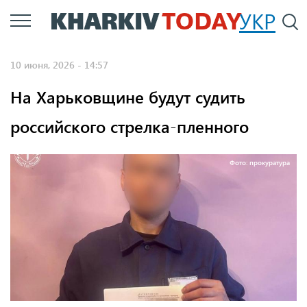
Перейти
УКР
По
к
основному
10 июня, 2026 - 14:57
содержанию
На Харьковщине будут судить
российского стрелка-пленного
Фото: прокуратура