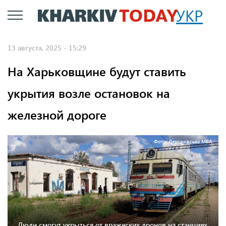
Перейти
УКР
к
основному
13 августа, 2025 - 15:29
содержанию
На Харьковщине будут ставить
укрытия возле остановок на
железной дороге
Фото: Дергачівська МВА.
Люди смогут укрыться от вражеских дронов на станциях