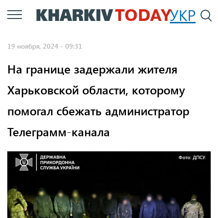
Перейти
УКР
По
к
основному
19 ноября, 2024 - 09:31
содержанию
На границе задержали жителя
Харьковской области, которому
помогал сбежать администратор
Телеграмм-канала
Фото: ДПСУ.