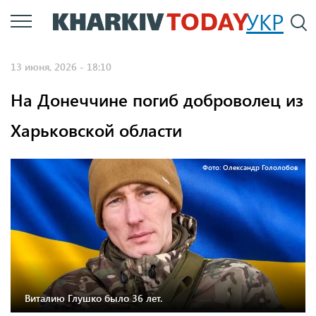
Перейти
УКР
По
к
основному
13 июня, 2026 - 18:10
содержанию
На Донеччине погиб доброволец из
Харьковской области
Фото: Олександр Гололобов
Виталию Глушко было 36 лет.