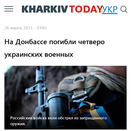
Перейти
УКР
По
к
основному
26 марта, 2021 - 19:01
содержанию
На Донбассе погибли четверо
украинских военных
Российские войска вели обстрел из запрещенного
оружия.