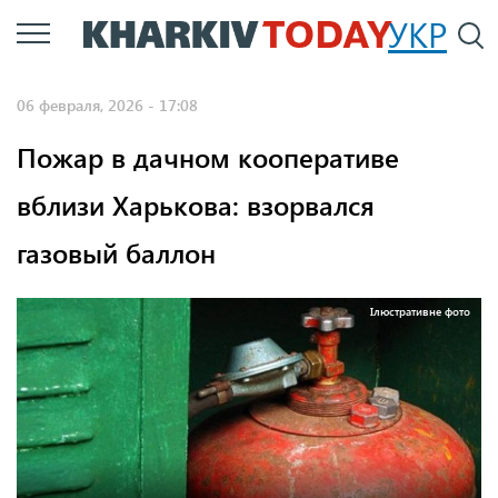
Перейти
УКР
По
к
основному
06 февраля, 2026 - 17:08
содержанию
Пожар в дачном кооперативе
вблизи Харькова: взорвался
газовый баллон
Ілюстративне фото