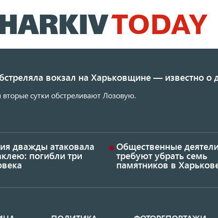
Перейти
к
основному
содержанию
обстреляла вокзал на Харьковщине — известно о
 вторые сутки обстреливают Лозовую.
сия дважды атаковала
Общественные деятел
аклею: погибли три
требуют убрать семь
овека
памятников в Харьков