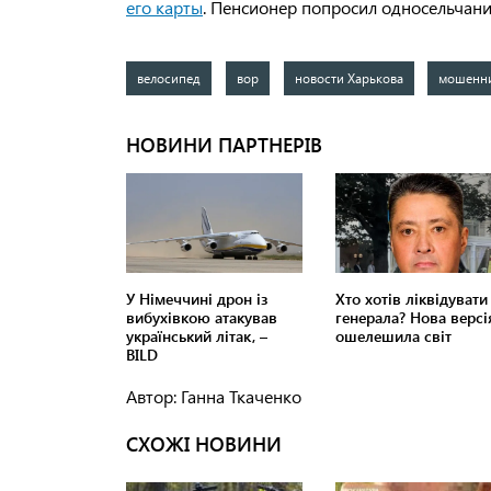
его карты
. Пенсионер попросил односельчани
велосипед
вор
новости Харькова
мошенн
Автор: Ганна Ткаченко
СХОЖІ НОВИНИ