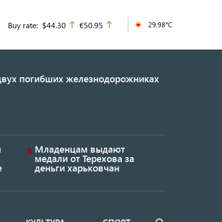
Buy rate:
$44.30
€50.95
29.98°C
up
up
 двух погибших железнодорожниках
и
Младенцам выдают
медали от Терехова за
е
деньги харьковчан