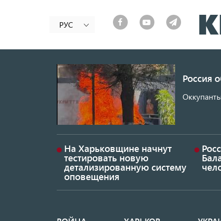
РУС
Россия 
Оккупанты
На Харьковщине начнут
Рос
тестировать новую
Бал
детализированную систему
чел
оповещения