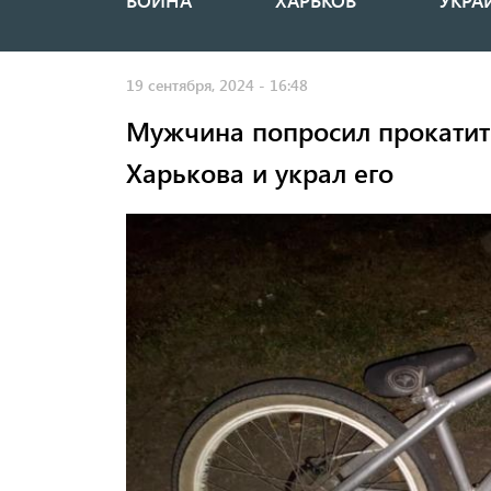
ВОЙНА
ХАРЬКОВ
УКРА
Основная
навигация
19 сентября, 2024 - 16:48
Мужчина попросил прокатить
Харькова и украл его