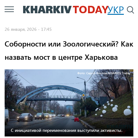
Перейти
УКР
По
к
основному
26 января, 2026 - 17:45
содержанию
Соборности или Зоологический? Как
назвать мост в центре Харькова
Фото: Сергій Козлов/KHARKIV Today
С инициативой переименования выступили активисты.