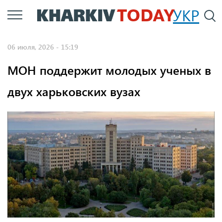
Перейти
УКР
По
к
основному
06 июля, 2026 - 15:19
содержанию
МОН поддержит молодых ученых в
двух харьковских вузах