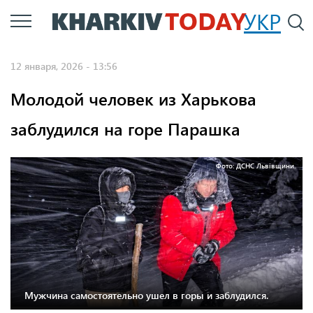
Перейти
УКР
По
к
основному
12 января, 2026 - 13:56
содержанию
Молодой человек из Харькова
заблудился на горе Парашка
Фото: ДСНС Львівщини.
Мужчина самостоятельно ушел в горы и заблудился.