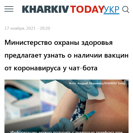
Перейти
УКР
По
к
основному
17 ноября, 2021 - 20:20
содержанию
Министерство охраны здоровья
предлагает узнать о наличии вакцин
от коронавируса у чат-бота
Фото: Андрей Мариенко/KHARKIV Today
Информацию можно получить с помощью телефона или