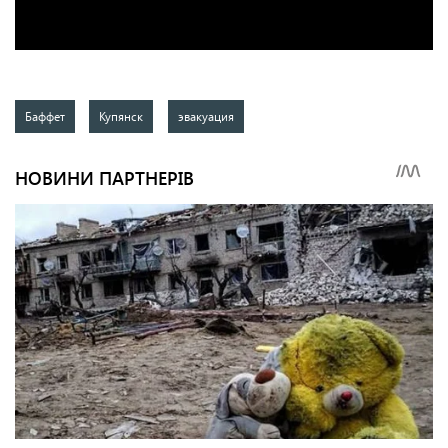
Баффет
Купянск
эвакуация