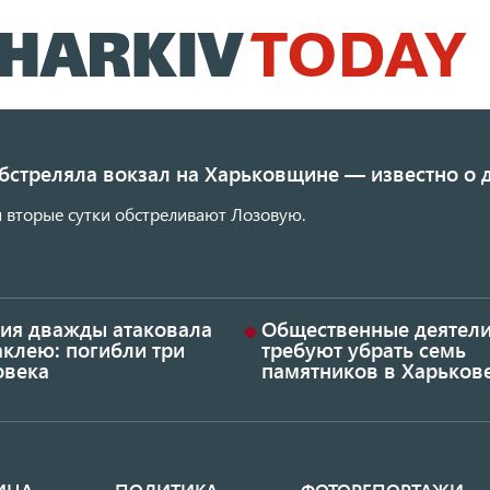
Перейти
к
основному
содержанию
обстреляла вокзал на Харьковщине — известно о
 вторые сутки обстреливают Лозовую.
сия дважды атаковала
Общественные деятел
аклею: погибли три
требуют убрать семь
овека
памятников в Харьков