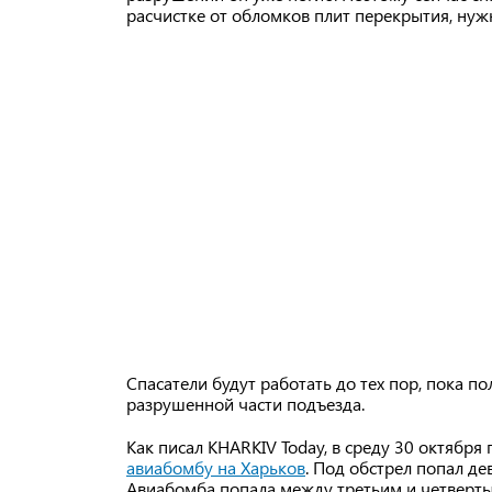
расчистке от обломков плит перекрытия, нужн
Спасатели будут работать до тех пор, пока п
разрушенной части подъезда.
Как писал KHARKIV Today, в среду 30 октября
авиабомбу на Харьков
. Под обстрел попал д
Авиабомба попала между третьим и четверт