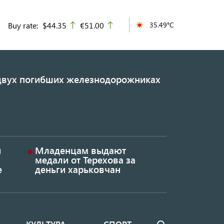
Buy rate:
$44.35
€51.00
35.49°C
up
up
 двух погибших железнодорожниках
и
Младенцам выдают
медали от Терехова за
е
деньги харьковчан