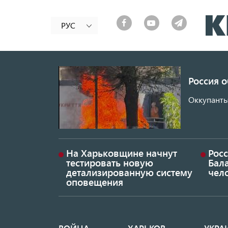
РУС
Россия 
Оккупанты
На Харьковщине начнут
Рос
тестировать новую
Бал
детализированную систему
чел
оповещения