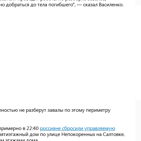
о добраться до тела погибшего", — сказал Василенко.
олностью не разберут завалы по этому периметру
 примерно в 22:40
россияне сбросили управляемую
евятиэтажный дом по улице Непокоренных на Салтовке.
ым этажами дома.