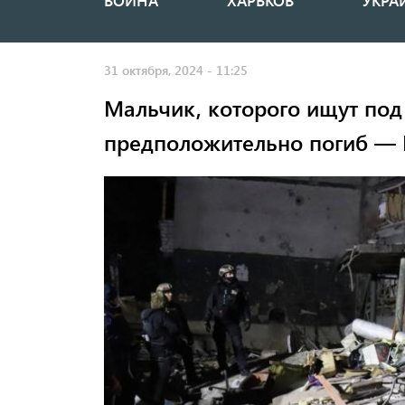
ВОЙНА
ХАРЬКОВ
УКРА
Основная
навигация
31 октября, 2024 - 11:25
Мальчик, которого ищут под
предположительно погиб —