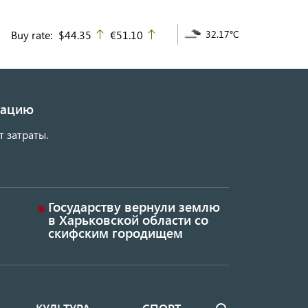
Buy rate:
$44.35
€51.10
32.17°C
up
up
изацию
т затраты.
Государству вернули землю
в Харьковской области со
скифским городищем