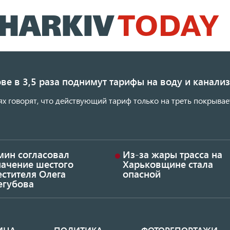
Перейти
к
основному
содержанию
ве в 3,5 раза поднимут тарифы на воду и канал
ях говорят, что действующий тариф только на треть покрывае
мин согласовал
Из-за жары трасса на
начение шестого
Харьковщине стала
стителя Олега
опасной
егубова