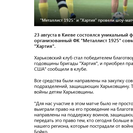
"Металлист 1925" и "Хартия" провели шоу-мат
23 августа в Киеве состоялся уникальный
организованный ФК "Металлист 1925" совм
"Хартия".
Харьковский клуб стал победителем благотво
годовщины бригады "Хартия", и приобрел пра
США" сообщили в клубе.
Все средства были направлены на закупку сов
подразделений, защищающих Харьковщину. Та
войны детям Харьковщины.
"Для нас участие в этом матче было не прос
выиграли право на его проведение на благот
направлены на поддержку воинов, защищающ
передать это право тем, кто сегодня больше в
нашего региона, которые пострадали от вой
Бойко.