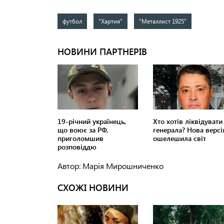
футбол
"Хартия"
"Металлист 1925"
Автор: Марія Мирошниченко
СХОЖІ НОВИНИ