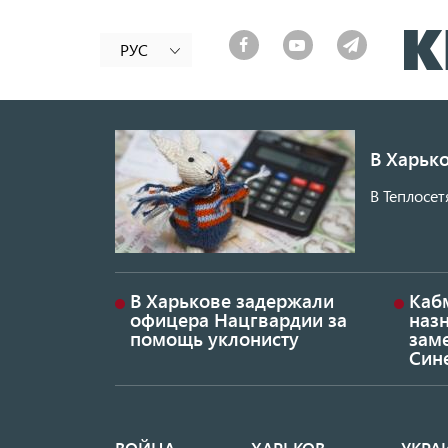
РУС
В Харько
В Теплосет
В Харькове задержали
Каб
офицера Нацгвардии за
наз
помощь уклонисту
заме
Син