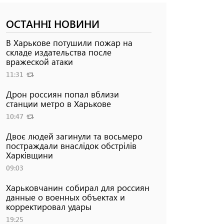
ОСТАННІ НОВИНИ
В Харькове потушили пожар на
складе издательства после
вражеской атаки
11:31
Дрон россиян попал вблизи
станции метро в Харькове
10:47
Двоє людей загинули та восьмеро
постраждали внаслідок обстрілів
Харківщини
09:03
Харьковчанин собирал для россиян
данные о военных объектах и ​​
корректировал удары
19:25