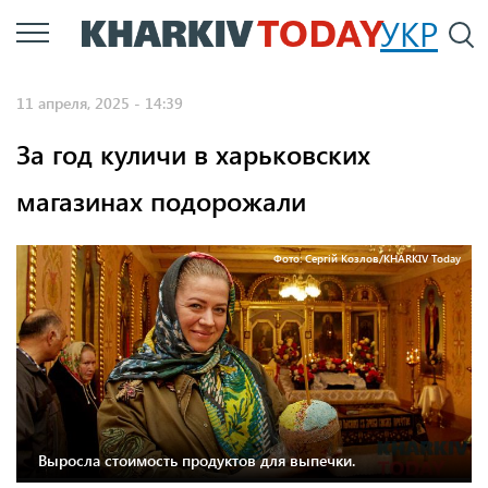
Перейти
УКР
По
к
основному
11 апреля, 2025 - 14:39
содержанию
За год куличи в харьковских
магазинах подорожали
Фото: Сергій Козлов/KHARKIV Today
Выросла стоимость продуктов для выпечки.