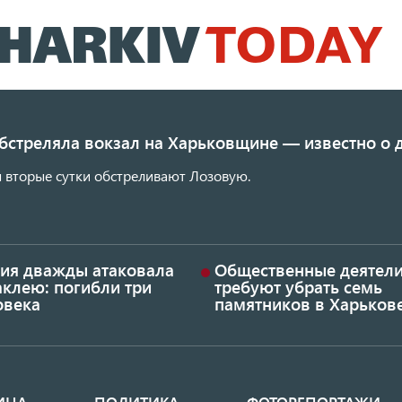
Перейти
к
основному
содержанию
обстреляла вокзал на Харьковщине — известно о
 вторые сутки обстреливают Лозовую.
сия дважды атаковала
Общественные деятел
аклею: погибли три
требуют убрать семь
овека
памятников в Харьков