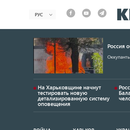
РУС
Россия 
Оккупанты
На Харьковщине начнут
Рос
тестировать новую
Бал
детализированную систему
чел
оповещения