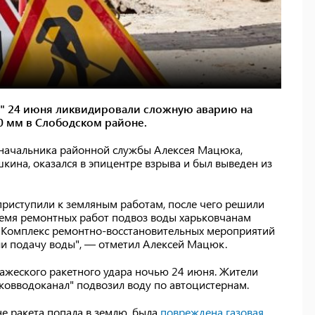
" 24 июня ликвидировали сложную аварию на
 мм в Слободском районе.
 начальника районной службы Алексея Мацюка,
ина, оказался в эпицентре взрыва и был выведен из
приступили к земляным работам, после чего решили
время ремонтных работ подвоз воды харьковчанам
. Комплекс ремонтно-восстановительных мероприятий
и подачу воды", — отметил Алексей Мацюк.
ражеского ракетного удара ночью 24 июня. Жители
ковводоканал" подвозил воду по автоцистернам.
не ракета попала в землю, была
повреждена газовая