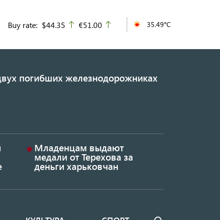
Buy rate:
$44.35
€51.00
35.49°C
up
up
 двух погибших железнодорожниках
и
Младенцам выдают
медали от Терехова за
е
деньги харьковчан