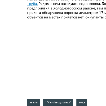
труба.
Рядом с ним находился водопровод. Та
предприятия в Холодногорском районе, там 
прилета обнаружена воронка диаметром 17 ме
объектов на местах прилетов нет, оккупанты
аварія
""Харківводоканал"
вода