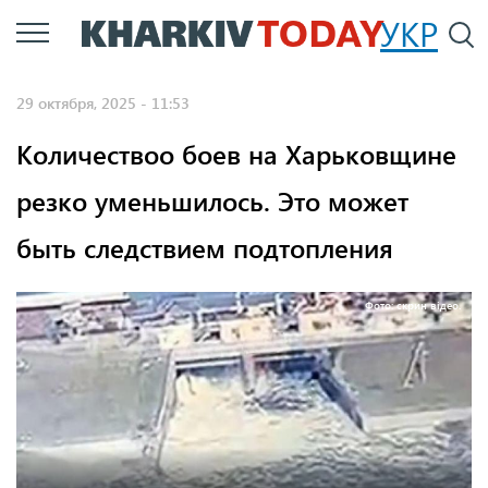
Перейти
УКР
По
к
основному
29 октября, 2025 - 11:53
содержанию
Количествоо боев на Харьковщине
резко уменьшилось. Это может
быть следствием подтопления
Фото: скрин відео.