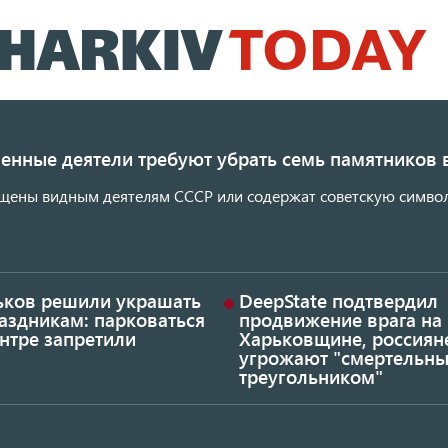
Перейти
к
основному
содержанию
енные деятели требуют убрать семь памятников 
щены видным деятелям СССР или содержат советскую символ
ьков решили украшать
DeepState подтвердил
аздникам: парковаться
продвижение врага на
нтре запретили
Харьковщине, россиян
угрожают "смертельн
треугольником"