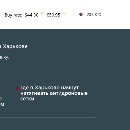
Buy rate:
$44.30
€50.95
23.08°C
up
up
в Харькове
ику.
Где в Харькове начнут
натягивать антидроновые
е
сетки
ым