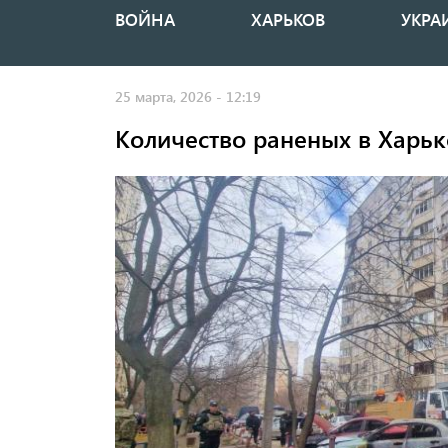
ВОЙНА
ХАРЬКОВ
УКРА
Основная
навигация
25 марта, 2026 - 12:19
Количество раненых в Харьк