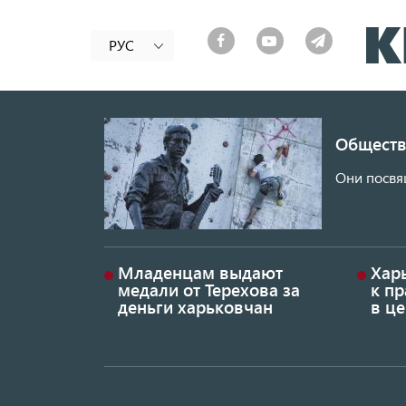
РУС
Обществ
Они посвя
Младенцам выдают
Хар
медали от Терехова за
к пр
деньги харьковчан
в це