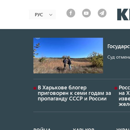
РУС
Государ
Суд отмен
В Харькове блогер
Росс
приговорен к семи годам за
на 
пропаганду СССР и России
изве
жел