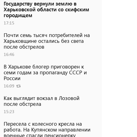
Государству вернули землю в
Харьковской области со скифским
городищем
17:15
Почти семь тысяч потребителей на
Харьковщине остались без света
после обстрелов
16:46
В Харькове блогер приговорен к
семи годам за пропаганду СССР и
России
16:09
Как выглядит вокзал в Лозовой
после обстрела
15:23
Пересела с колесного кресла на
работа. На Купянском направлении
военные спасли пенсионерку