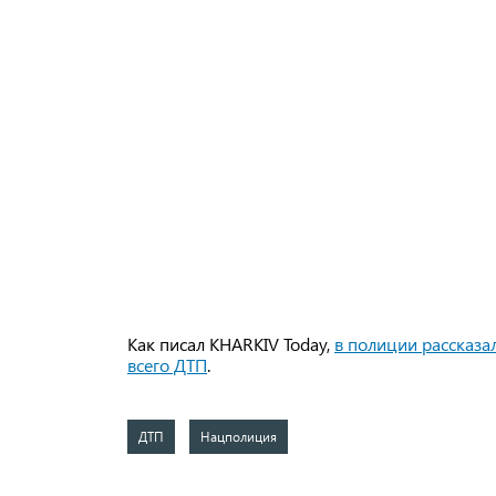
Как писал KHARKIV Today,
в полиции рассказа
всего
ДТП
.
ДТП
Нацполиция