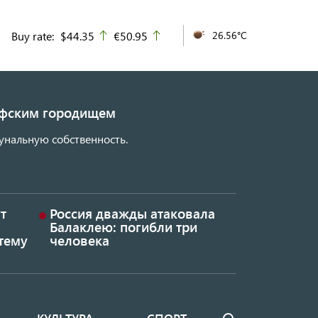
Buy rate:
$44.35
€50.95
26.56°C
up
up
кифским городищем
унальную собственность.
т
Россия дважды атаковала
Балаклею: погибли три
тему
человека