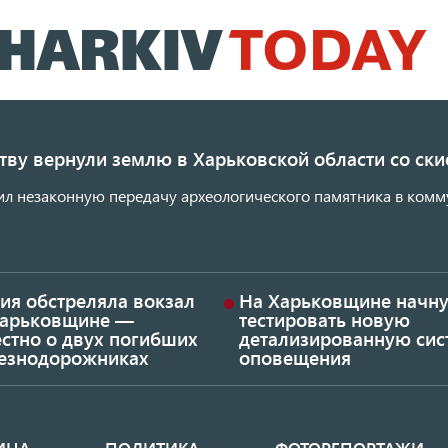
Перейти
к
основному
содержанию
ству вернули землю в Харьковской области со с
ил незаконную передачу археологического памятника в комм
ия обстреляла вокзал
На Харьковщине начну
Харьковщине —
тестировать новую
стно о двух погибших
детализированную сис
езнодорожниках
оповещения