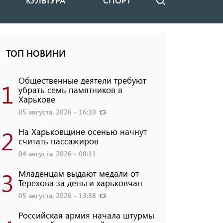
КУЛЬТУРА
СПОРТ
Поиск
ТОП НОВИНИ
Общественные деятели требуют
1
убрать семь памятников в
Харькове
05 августа, 2026 - 16:10
2
На Харьковщине осенью начнут
считать пассажиров
04 августа, 2026 - 08:11
3
Младенцам выдают медали от
Терехова за деньги харьковчан
05 августа, 2026 - 13:38
Российская армия начала штурмы