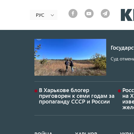
РУС
Государ
Суд отмен
В Харькове блогер
Росс
приговорен к семи годам за
на 
пропаганду СССР и России
изве
жел