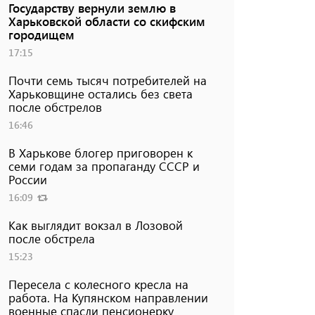
Государству вернули землю в
Харьковской области со скифским
городищем
17:15
Почти семь тысяч потребителей на
Харьковщине остались без света
после обстрелов
16:46
В Харькове блогер приговорен к
семи годам за пропаганду СССР и
России
16:09
Как выглядит вокзал в Лозовой
после обстрела
15:23
Пересела с колесного кресла на
работа. На Купянском направлении
военные спасли пенсионерку