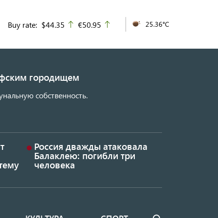
Buy rate:
$44.35
€50.95
25.36°C
up
up
кифским городищем
унальную собственность.
т
Россия дважды атаковала
Балаклею: погибли три
тему
человека