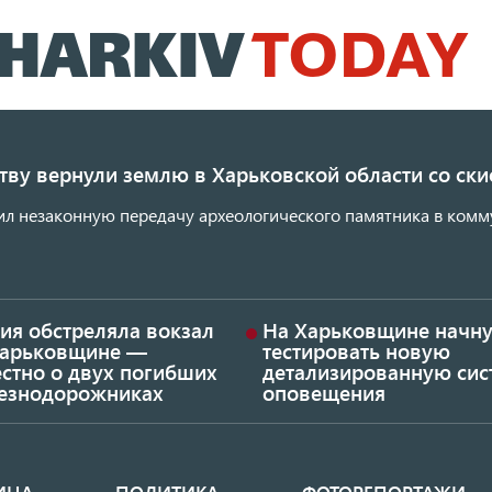
Перейти
к
основному
содержанию
ству вернули землю в Харьковской области со с
ил незаконную передачу археологического памятника в комм
ия обстреляла вокзал
На Харьковщине начну
Харьковщине —
тестировать новую
стно о двух погибших
детализированную сис
езнодорожниках
оповещения