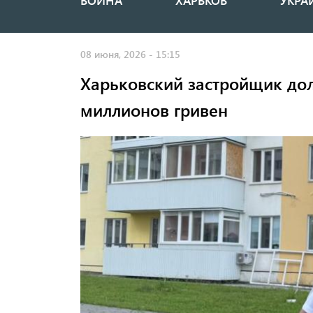
ВОЙНА
ХАРЬКОВ
УКРА
Основная
навигация
08 июня, 2026 - 15:15
Харьковский застройщик дол
миллионов гривен