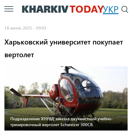
Перейти
УКР
По
к
основному
18 июня, 2025 - 09:01
содержанию
Харьковский университет покупает
вертолет
Фото: agat-avia.com.
Подразделение ХНУВД заказал двухместный учебно-
тренировочный вертолет Schweizer 300CB.