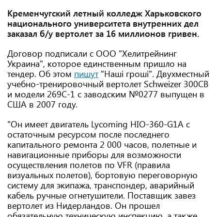
Кременчугский летный колледж Харьковского
национального университета внутренних дел
заказал б/у вертолет за 16 миллионов гривен.
Договор подписали с ООО "Хелитрейнинг
Украина", которое единственным пришло на
тендер. Об этом
пишут
"Наші гроші". Двухместный
учебно-тренировочный вертолет Schweizer 300CB
и модели 269С-1 с заводским №0277 выпущен в
США в 2007 году.
"Он имеет двигатель Lycoming HIO-360-G1A с
остаточным ресурсом после последнего
капитального ремонта 2 000 часов, полетные и
навигационные приборы для возможности
осуществления полетов по VFR (правила
визуальных полетов), бортовую переговорную
систему для экипажа, транспондер, аварийный
кабель ручные огнетушители. Поставщик завез
вертолет из Нидерландов. Он прошел
обязательную техническую инспекцию, а также