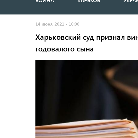
ВОЙНА
ХАРЬКОВ
УКРА
Основная
навигация
14 июня, 2021 - 10:00
Харьковский суд признал в
годовалого сына