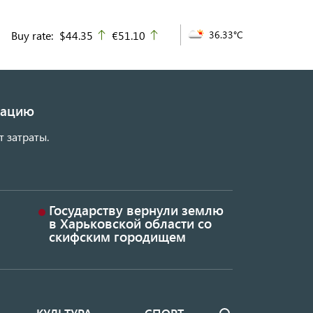
Buy rate:
$44.35
€51.10
36.33°C
up
up
изацию
т затраты.
Государству вернули землю
в Харьковской области со
скифским городищем