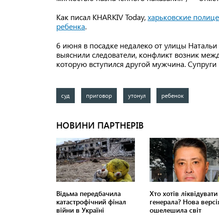
Как писал KHARKIV Today,
харьковские полице
ребенка
.
6 июня в посадке недалеко от улицы Натальи
выяснили следователи, конфликт возник межд
которую вступился другой мужчина. Супруги р
суд
приговор
утонул
ребенок