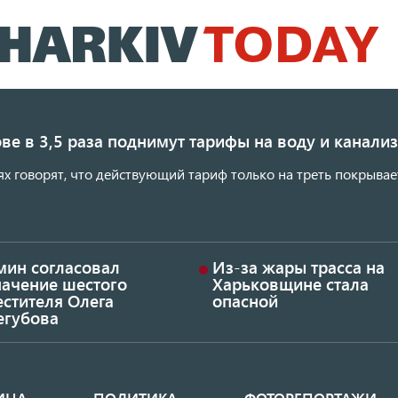
Перейти
к
основному
содержанию
ве в 3,5 раза поднимут тарифы на воду и канал
ях говорят, что действующий тариф только на треть покрывае
мин согласовал
Из-за жары трасса на
начение шестого
Харьковщине стала
стителя Олега
опасной
егубова