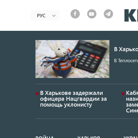
РУС
В Харько
В Теплосет
В Харькове задержали
Каб
офицера Нацгвардии за
наз
помощь уклонисту
заме
Син