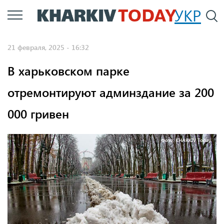
Перейти
УКР
По
к
основному
21 февраля, 2025 - 16:32
содержанию
В харьковском парке
отремонтируют админздание за 200
000 гривен
Фото: KHARKIV Today.