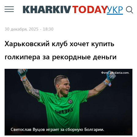
Перейти
УКР
По
к
основному
30 декабря, 2025 - 18:30
содержанию
Харьковский клуб хочет купить
голкипера за рекордные деньги
Фото: pfcslavia.com.
Светослав Вуцов играет за сборную Болгарии.