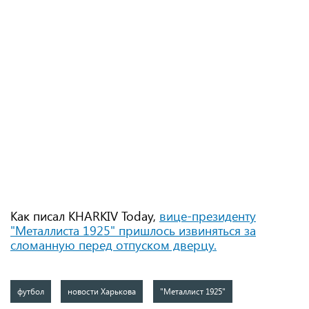
Как писал KHARKIV Today,
вице-президенту
"Металлиста 1925" пришлось извиняться за
сломанную перед отпуском дверцу
.
футбол
новости Харькова
"Металлист 1925"