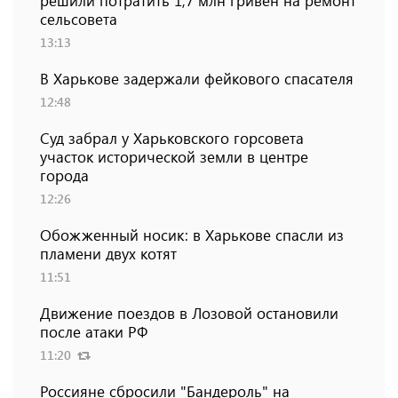
решили потратить 1,7 млн ​​гривен на ремонт
сельсовета
13:13
В Харькове задержали фейкового спасателя
12:48
Суд забрал у Харьковского горсовета
участок исторической земли в центре
города
12:26
Обожженный носик: в Харькове спасли из
пламени двух котят
11:51
Движение поездов в Лозовой остановили
после атаки РФ
11:20
Россияне сбросили "Бандероль" на