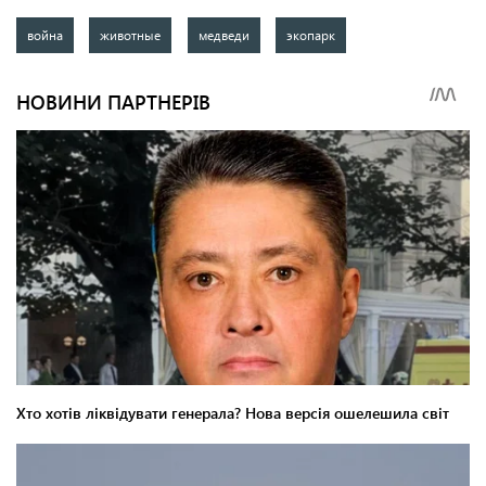
война
животные
медведи
экопарк