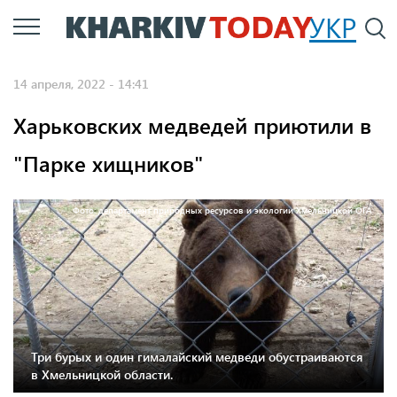
Перейти
УКР
По
к
основному
14 апреля, 2022 - 14:41
содержанию
Харьковских медведей приютили в
"Парке хищников"
Фото: департамент природных ресурсов и экологии Хмельницкой ОГА
Три бурых и один гималайский медведи обустраиваются
в Хмельницкой области.