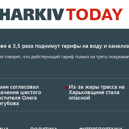
Перейти
к
основному
содержанию
ве в 3,5 раза поднимут тарифы на воду и канал
ях говорят, что действующий тариф только на треть покрывае
мин согласовал
Из-за жары трасса на
начение шестого
Харьковщине стала
стителя Олега
опасной
егубова