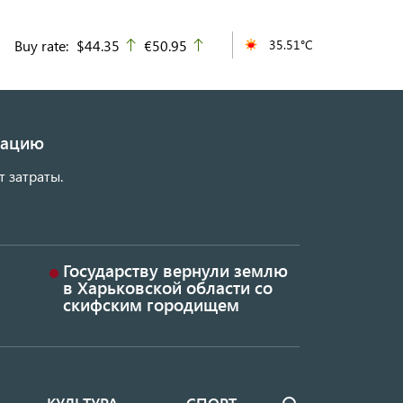
Buy rate:
$44.35
€50.95
35.51°C
up
up
изацию
т затраты.
Государству вернули землю
в Харьковской области со
скифским городищем