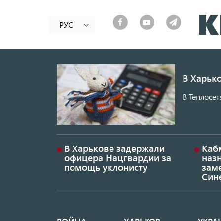
РУС
В Харько
В Теплосет
В Харькове задержали
Каб
офицера Нацгвардии за
наз
помощь уклонисту
заме
Син