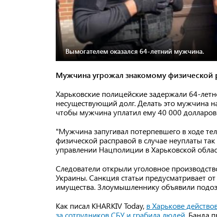
Вымогателем оказался 64-летний мужчина.
Мужчина угрожал знакомому физической 
Харьковские полицейские задержали 64-летн
несуществующий долг. Делать это мужчина н
чтобы мужчина уплатил ему 40 000 долларов.
"Мужчина запугивал потерпевшего в ходе тел
физической расправой в случае неуплаты так 
управлении Нацполиции в Харьковской облас
Следователи открыли уголовное производство 
Украины. Санкция статьи предусматривает от
имущества. Злоумышленнику объявили подоз
Как писал KHARKIV Today,
в Харькове действо
за сотрудников СБУ и грабила людей
. Банда 