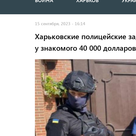
ВОЙНА
ХАРЬКОВ
УКРА
Основная
навигация
15 сентября, 2023 - 16:14
Харьковские полицейские з
у знакомого 40 000 долларов