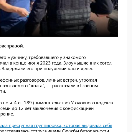
расправой.
его мужчину, требовавшего у знакомого
ачал в конце июня 2023 года. Злоумышленник хотел,
 Задержали его при получении части денег.
ефонных разговоров, личных встреч, угрожал
называемого "долга", — рассказали в Главном
ти.
по ч. 4 ст. 189 (вымогательство) Уголовного кодекса
 семи до 12 лет заключения с конфискацией
рение.
вала преступная группировка, которая выдавала себя
представлялась сотрудниками Службы безопасности