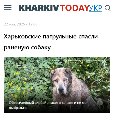
Перейти
УКР
По
к
основному
22 мая, 2025 - 12:06
содержанию
Харьковские патрульные спасли
раненую собаку
Фото6 Патрульна поліція Харківської області.
Обессиленный алабай лежал в канаве и не мог
выбраться.