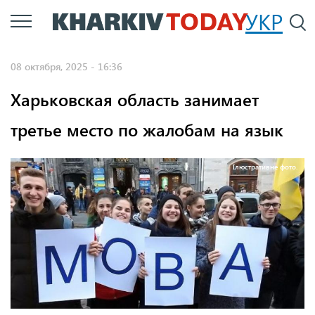
Перейти
УКР
По
к
основному
08 октября, 2025 - 16:36
содержанию
Харьковская область занимает
третье место по жалобам на язык
Ілюстративне фото.