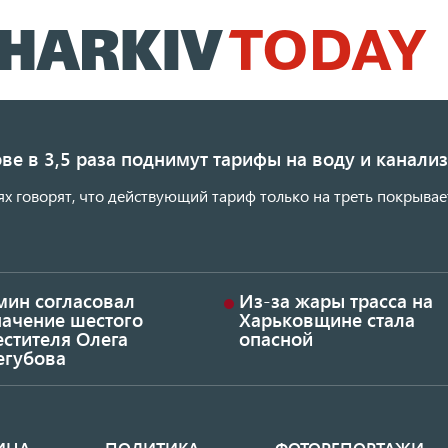
Перейти
к
основному
содержанию
ве в 3,5 раза поднимут тарифы на воду и канал
ях говорят, что действующий тариф только на треть покрывае
мин согласовал
Из-за жары трасса на
начение шестого
Харьковщине стала
стителя Олега
опасной
егубова