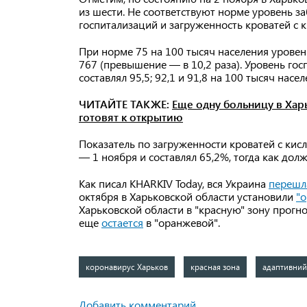
из шести. Не соответствуют норме уровень з
госпитализаций и загруженность кроватей с 
При норме 75 на 100 тысяч населения уровен
767 (превышение — в 10,2 раза). Уровень го
составлял 95,5; 92,1 и 91,8 на 100 тысяч нас
ЧИТАЙТЕ ТАКЖЕ:
Еще одну больницу в Харь
готовят к открытию
Показатель по загруженности кроватей с ки
— 1 ноября и составлял 65,2%, тогда как до
Как писал KHARKIV Today, вся Украина
перешл
октября в Харьковской области установили
"
Харьковской области в "красную" зону прогн
еще
остается
в "оранжевой".
коронавирус Харьков
красная зона
адаптивний
Добавить комментарий