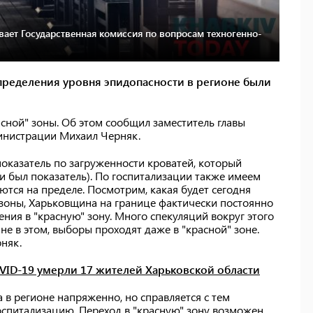
вает Государственная комиссия по вопросам техногенно-
пределения уровня эпидопасности в регионе были
асной" зоны. Об этом сообщил заместитель главы
инистрации Михаил Черняк.
оказатель по загруженности кроватей, который
ки был показатель). По госпитализации также имеем
тся на пределе. Посмотрим, какая будет сегодня
" зоны, Харьковщина на границе фактически постоянно
ния в "красную" зону. Много спекуляций вокруг этого
е в этом, выборы проходят даже в "красной" зоне.
рняк.
VID-19 умерли 17 жителей Харьковской области
 в регионе напряженно, но справляется с тем
оспитализацию. Переход в "красную" зону возможен