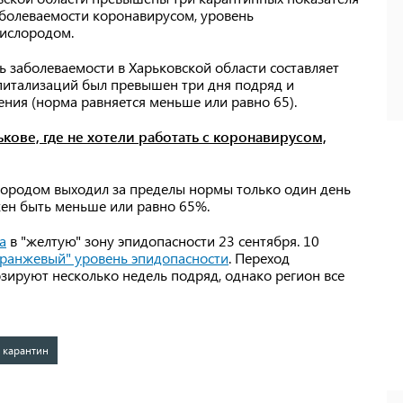
аболеваемости коронавирусом, уровень
кислородом.
ь заболеваемости в Харьковской области составляет
спитализаций был превышен три дня подряд и
еления (норма равняется меньше или равно 65).
кове, где не хотели работать с коронавирусом,
слородом выходил за пределы нормы только один день
лжен быть меньше или равно 65%.
а
в "желтую" зону эпидопасности 23 сентября. 10
оранжевый" уровень эпидопасности
. Переход
озируют несколько недель подряд, однако регион все
 карантин