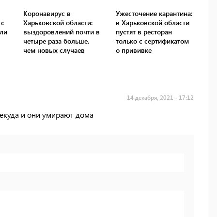
Коронавирус в
Ужесточение карантина:
 с
Харьковской области:
в Харьковской области
ли
выздоровлений почти в
пустят в ресторан
четыре раза больше,
только с сертификатом
чем новых случаев
о прививке
14 декабря, 2021 - 17:12
некуда и они умирают дома