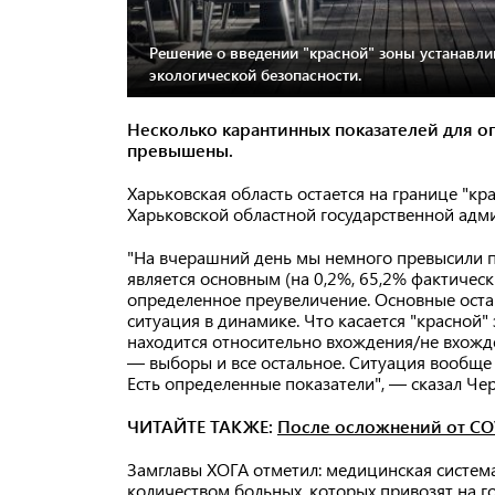
Решение о введении "красной" зоны устанавли
экологической безопасности.
Несколько карантинных показателей для о
превышены.
Харьковская область остается на границе "кр
Харьковской областной государственной адм
"На вчерашний день мы немного превысили п
является основным (на 0,2%, 65,2% фактичес
определенное преувеличение. Основные остаю
ситуация в динамике. Что касается "красной
находится относительно вхождения/не вхожде
— выборы и все остальное. Ситуация вообще н
Есть определенные показатели", — сказал Че
ЧИТАЙТЕ ТАКЖЕ:
После осложнений от CO
Замглавы ХОГА отметил: медицинская система
количеством больных, которых привозят на г