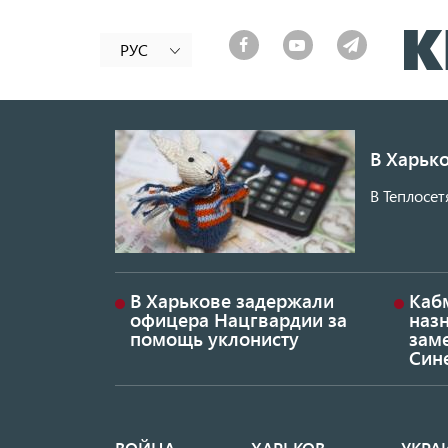
РУС
В Харько
В Теплосет
В Харькове задержали
Каб
офицера Нацгвардии за
наз
помощь уклонисту
заме
Син