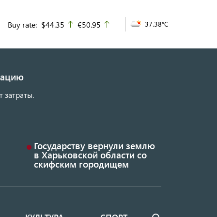
Buy rate:
$44.35
€50.95
37.38°C
up
up
изацию
т затраты.
Государству вернули землю
в Харьковской области со
скифским городищем