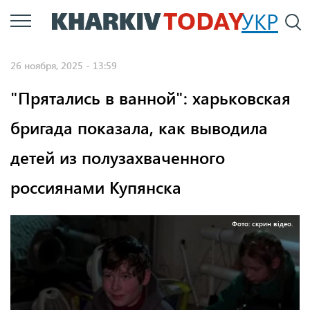
Перейти
УКР
По
к
основному
26 ноября, 2025 - 13:59
содержанию
"Прятались в ванной": харьковская
бригада показала, как выводила
детей из полузахваченного
россиянами Купянска
Фото: скрин відео.