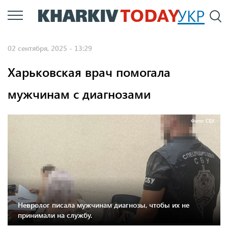
Перейти
УКР
По
к
основному
02 сентября, 2025 - 13:29
содержанию
Харьковская врач помогала
мужчинам с диагнозами
Фото: СБУ.
Невролог писала мужчинам диагнозы, чтобы их не
принимали на службу.