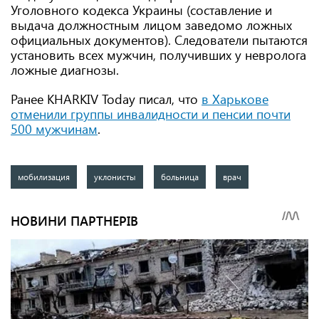
Уголовного кодекса Украины (составление и
выдача должностным лицом заведомо ложных
официальных документов). Следователи пытаются
установить всех мужчин, получивших у невролога
ложные диагнозы.
Ранее KHARKIV Today писал, что
в Харькове
отменили группы инвалидности и пенсии почти
500 мужчинам
.
мобилизация
уклонисты
больница
врач