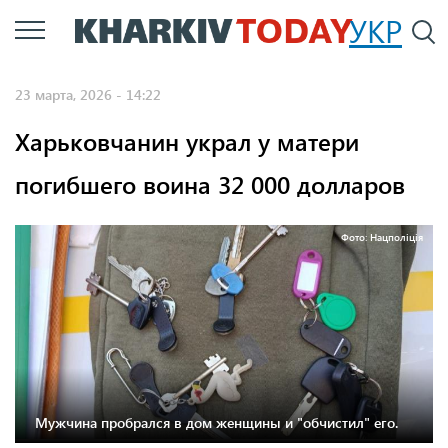
Перейти
УКР
По
к
основному
23 марта, 2026 - 14:22
содержанию
Харьковчанин украл у матери
погибшего воина 32 000 долларов
Фото: Нацполіція
Мужчина пробрался в дом женщины и "обчистил" его.