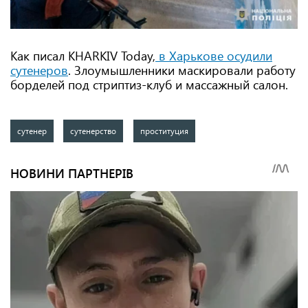
Как писал KHARKIV Today,
в Харькове осудили
сутенеров
. Злоумышленники маскировали работу
борделей под стриптиз-клуб и массажный салон.
сутенер
сутенерство
проституция