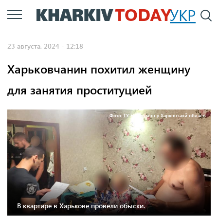
Перейти
УКР
По
к
основному
23 августа, 2024 - 12:18
содержанию
Харьковчанин похитил женщину
для занятия проституцией
Фото: ГУ Нацполіції у Харківській області
В квартире в Харькове провели обыски.