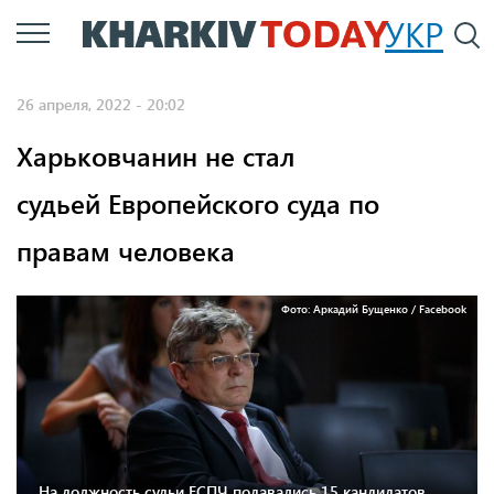
Перейти
УКР
По
к
основному
26 апреля, 2022 - 20:02
содержанию
Харьковчанин не стал
судьей Европейского суда по
правам человека
Фото: Аркадий Бущенко / Facebook
На должность судьи ЕСПЧ подавались 15 кандидатов,