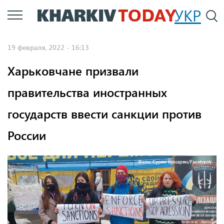
Перейти
УКР
По
к
основному
19 февраля, 2022 - 16:13
содержанию
Харьковчане призвали
правительства иностранных
государств ввести санкции против
России
Фото: Сурен Кочарян/Facebook