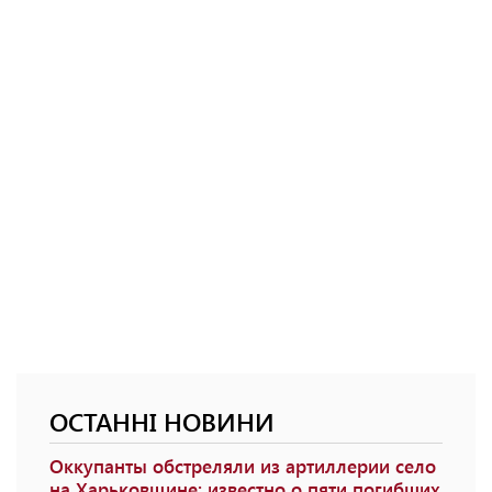
ОСТАННІ НОВИНИ
Оккупанты обстреляли из артиллерии село
на Харьковщине: известно о пяти погибших