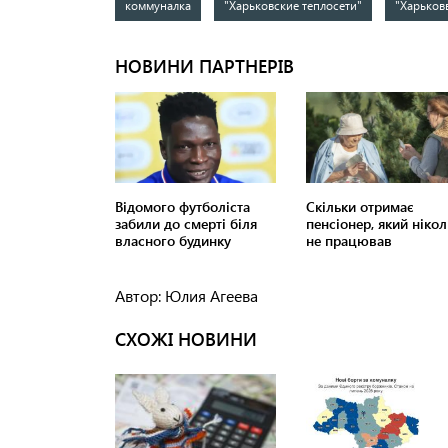
коммуналка
"Харьковские теплосети"
"Харьков
Автор: Юлия Агеева
СХОЖІ НОВИНИ