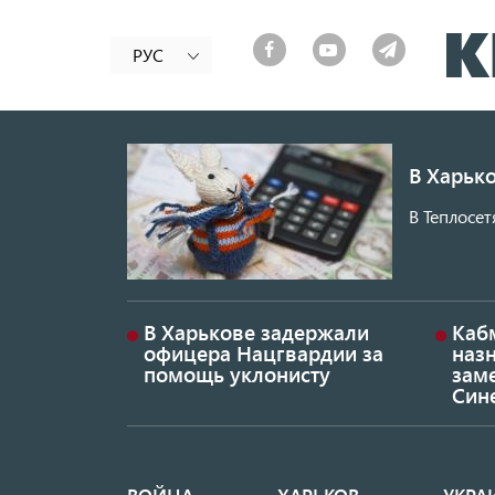
РУС
В Харько
В Теплосет
В Харькове задержали
Каб
офицера Нацгвардии за
наз
помощь уклонисту
заме
Син