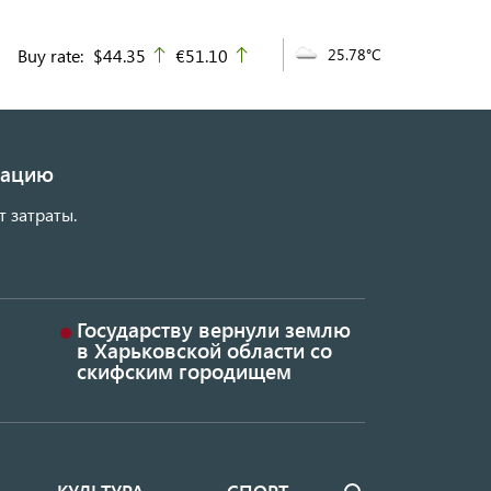
Buy rate:
$44.35
€51.10
25.78°C
up
up
изацию
т затраты.
Государству вернули землю
в Харьковской области со
скифским городищем