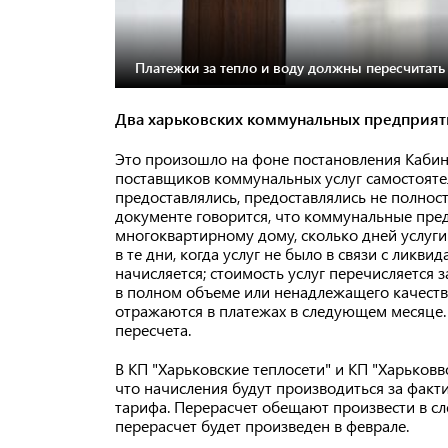
Платежки за тепло и воду должны пересчитать
Два харьковских коммунальных предприят
Это произошло на фоне постановления Кабин
поставщиков коммунальных услуг самостоятель
предоставлялись, предоставлялись не полност
документе говорится, что коммунальные пр
многоквартирному дому, сколько дней услуги
в те дни, когда услуг не было в связи с ликв
начисляется; стоимость услуг перечисляется 
в полном объеме или ненадлежащего качества
отражаются в платежах в следующем месяце.
пересчета.
В КП "Харьковские теплосети" и КП "Харьков
что начисления будут производиться за факти
тарифа. Перерасчет обещают произвести в сле
перерасчет будет произведен в феврале.