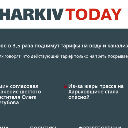
Перейти
к
основному
содержанию
ве в 3,5 раза поднимут тарифы на воду и канал
ях говорят, что действующий тариф только на треть покрывае
мин согласовал
Из-за жары трасса на
начение шестого
Харьковщине стала
стителя Олега
опасной
егубова